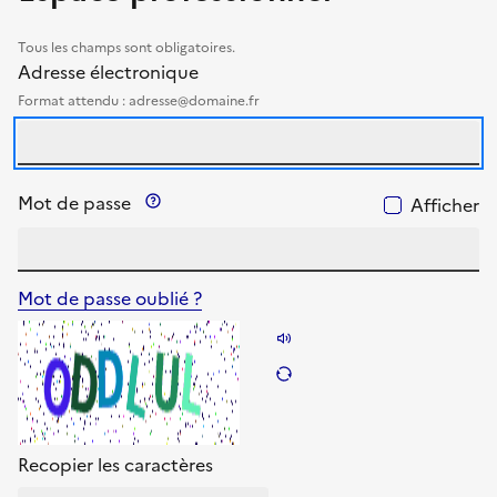
Tous les champs sont obligatoires.
identifiants
Adresse électronique
Format attendu : adresse@domaine.fr
Précision sur le mot de passe
Mot de passe
Afficher
Mot de passe oublié ?
Énoncer les caractères
Changer les caractèr
Recopier les caractères