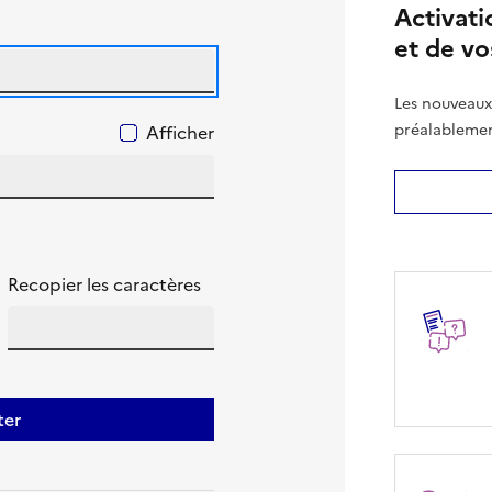
Activati
et de vo
Les nouveaux
mot de passe
préalablement
Afficher
Énoncer les caractères à recopier
Autre
Recopier les caractères
Changer les caractères à recopier
ter