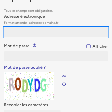
Tous les champs sont obligatoires.
identifiants
Adresse électronique
Format attendu : adresse@domaine.fr
Précision sur le mot de passe
Mot de passe
Afficher
Mot de passe oublié ?
Énoncer les caractères
Changer les caractèr
Recopier les caractères