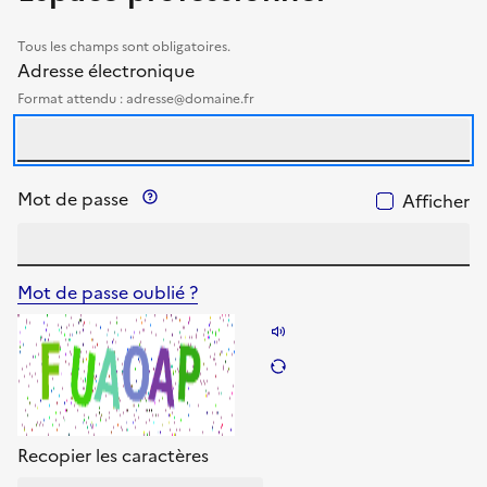
Tous les champs sont obligatoires.
identifiants
Adresse électronique
Format attendu : adresse@domaine.fr
Précision sur le mot de passe
Mot de passe
Afficher
Mot de passe oublié ?
Énoncer les caractères
Changer les caractèr
Recopier les caractères