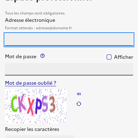
Tous les champs sont obligatoires.
identifiants
Adresse électronique
Format attendu : adresse@domaine.fr
Précision sur le mot de passe
Mot de passe
Afficher
Mot de passe oublié ?
Énoncer les caractères
Changer les caractèr
Recopier les caractères